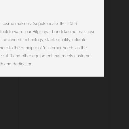
 kesme makinesi (soğuk, sıcak) JM-110LR
 look forward. our Bilgisayar bandı kesme makinesi
 advanced technology, stable quality, reliable
dhere to the principle of "customer needs as the
 JM-110LR and other equipment that meets customer
th and dedication.