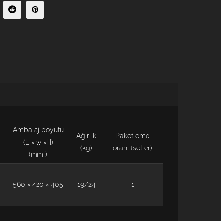
Ambalaj boyutu
Ağırlık
Paketleme
(L
×
w
×H)
(kg)
oranı (setler)
(mm
)
560
×
420
×
405
19/24
1