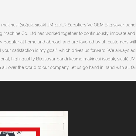
makinesi (soğuk, sıcak) JM-110LR Suppliers
Ve
OEM Bilgisayar bandı
g Machine Co., Ltd has worked together to continuously innovate and
y popular at home and abroad, and are favored by all customers with
nd your satisfaction is my goal", which drives us forward. We always a
ctional, high-quality Bilgisayar bandı kesme makinesi (soğuk, sıcak)
l over the world to our company, let us go hand in hand with all fai