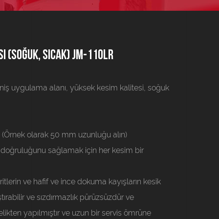
i (soğuk, sıcak) JM-110LR
niş uygulama alanı, yüksek kesim kalitesi, soğuk
. (Örnek olarak 50 mm uzunluğu alın)
k doğruluğunu sağlamak için her kesim bir
ritlerin ve hafif ve ince dokuma kayışların kesik
ştırabilir ve sızdırmazlık pürüzsüzdür ve
çelikten yapılmıştır ve uzun bir servis ömrüne