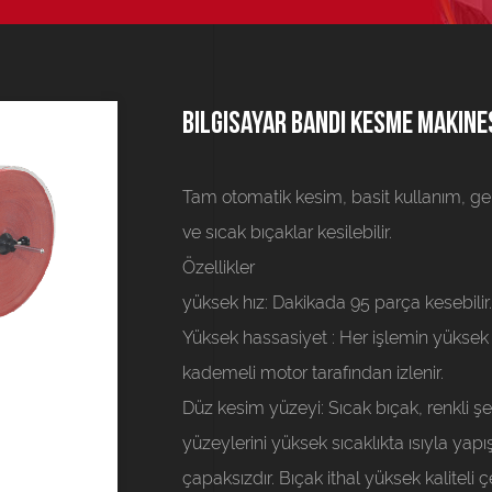
Bilgisayar bandı kesme makines
Tam otomatik kesim, basit kullanım, ge
ve sıcak bıçaklar kesilebilir.
Özellikler
yüksek hız:
Dakikada 95 parça kesebilir
Yüksek hassasiyet
: Her işlemin yükse
kademeli motor tarafından izlenir.
Düz kesim yüzeyi:
Sıcak bıçak, renkli şe
yüzeylerini yüksek sıcaklıkta ısıyla yapı
çapaksızdır. Bıçak ithal yüksek kaliteli 