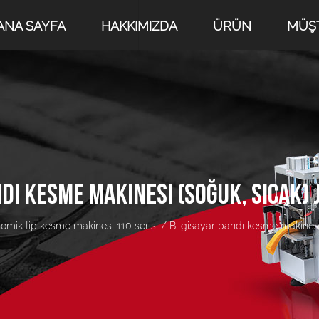
ANA SAYFA
HAKKIMIZDA
ÜRÜN
MÜŞT
DI KESME MAKINESI (SOĞUK, SICAK)
omik tip kesme makinesi 110 serisi
/
Bilgisayar bandı kesme makinesi