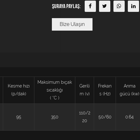
Şuraya Paylaş:
Bize Ulaşın
Maksimum bıçak
Kesme hızı
Gerili
Frekan
Anma
sıcaklığı
(p/dak)
m (v)
s (Hz)
gücü (kw)
(
°C
)
110/2
95
350
50/60
0.64
20