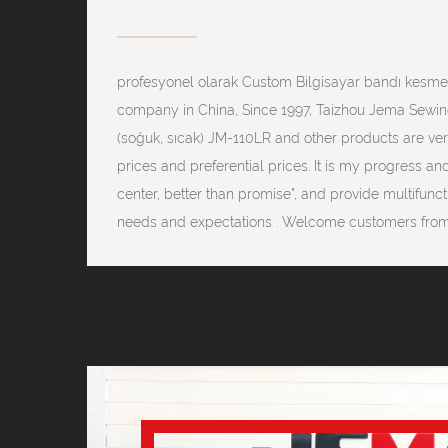
profesyonel olarak
Custom Bilgisayar bandı kesme 
company
in China, Since 1997, Taizhou Jema Sewin
(soğuk, sıcak) JM-110LR and other products are ver
prices and preferential prices. It is my progress a
center, better than promise", and provide multifun
needs and expectations . Welcome customers from al