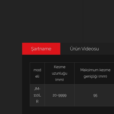
Şartname
Ürün Videosu
Kesme
mod
Maksimum kesme
uzunluğu
eli
genişliği (mm)
(mm)
JM-
110L
20-9999
95
R