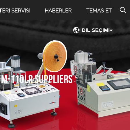
ERI SERVISI
HABERLER
TEMAS ET
DIL SEÇIMI
 JM-110LR SUPPLIERS
 (soğuk, sıcak) JM-110LR